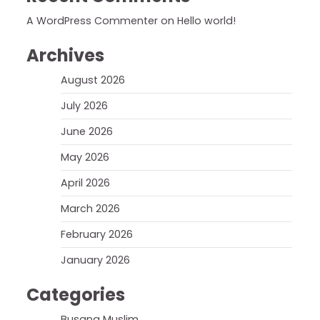
A WordPress Commenter
on
Hello world!
Archives
August 2026
July 2026
June 2026
May 2026
April 2026
March 2026
February 2026
January 2026
Categories
Busana Muslim