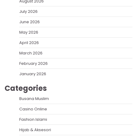
August 2026
July 2026
June 2026
May 2026
April 2026
March 2026
February 2026
January 2026
Categories
Busana Muslim
Casino Online
Fashion Islami
Hijab & Aksesori