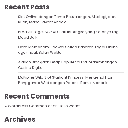
Recent Posts
Slot Online dengan Tema Petualangan, Mitologi, atau
Buah, Mana Favorit Anda?
Prediksi Togel SGP 4D Hari Ini: Angka yang Katanya Lagi
Mood Baik
Cara Memahami Jadwal Setiap Pasaran Togel Online
agar Tidak Salah Waktu
Alasan Blackjack Tetap Populer di Era Perkembangan
Casino Digital
Multiplier Wild Slot Starlight Princess: Mengenal Fitur
Pengganda Wild dengan Potensi Bonus Menarik
Recent Comments
A WordPress Commenter
on
Hello world!
Archives