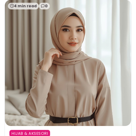
4 min read
0
HIJAB & AKSESORI