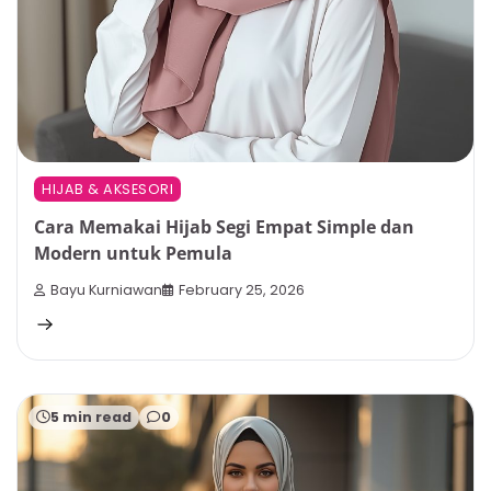
HIJAB & AKSESORI
Cara Memakai Hijab Segi Empat Simple dan
Modern untuk Pemula
Bayu Kurniawan
February 25, 2026
5 min read
0