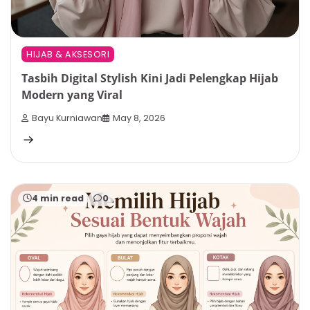
HIJAB & AKSESORI
Tasbih Digital Stylish Kini Jadi Pelengkap Hijab
Modern yang Viral
Bayu Kurniawan
May 8, 2026
4 min read
0