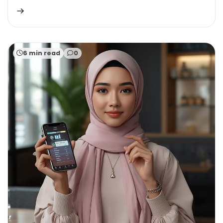
6 min read
0