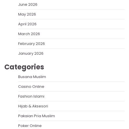
June 2026
May 2026
April 2026
March 2026
February 2026
January 2026
Categories
Busana Muslim
Casino Online
Fashion Islami
Hijab & Aksesori
Pakaian Pria Muslim
Poker Online