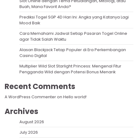
Slot Online dengan Tema Petualangan, Mitologi, atau
Buah, Mana Favorit Anda?
Prediksi Togel SGP 4D Hari Ini: Angka yang Katanya Lagi
Mood Baik
Cara Memahami Jadwal Setiap Pasaran Togel Online
agar Tidak Salah Waktu
Alasan Blackjack Tetap Populer di Era Perkembangan
Casino Digital
Multiplier Wild Slot Starlight Princess: Mengenal Fitur
Pengganda Wild dengan Potensi Bonus Menarik
Recent Comments
A WordPress Commenter
on
Hello world!
Archives
August 2026
July 2026