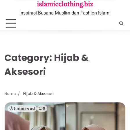
Skip
islamicclothing.biz
to
Inspirasi Busana Muslim dan Fashion Islami
content
Category:
Hijab &
Aksesori
Home
Hijab & Aksesori
5 min read
0