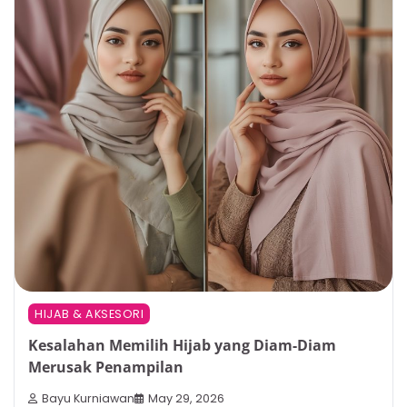
HIJAB & AKSESORI
Kesalahan Memilih Hijab yang Diam-Diam
Merusak Penampilan
Bayu Kurniawan
May 29, 2026