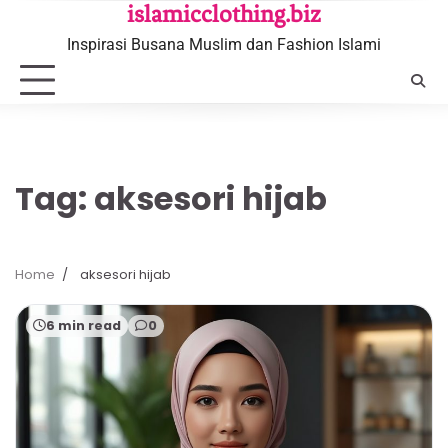
Skip
islamicclothing.biz
to
Inspirasi Busana Muslim dan Fashion Islami
content
Tag:
aksesori hijab
Home
aksesori hijab
6 min read
0