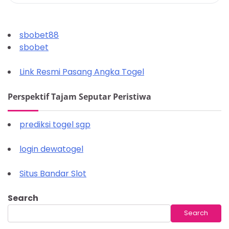
sbobet88
sbobet
Link Resmi Pasang Angka Togel
Perspektif Tajam Seputar Peristiwa
prediksi togel sgp
login dewatogel
Situs Bandar Slot
Search
Search