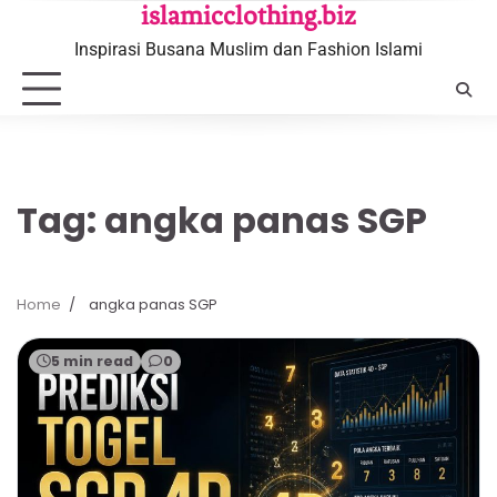
Skip
islamicclothing.biz
to
Inspirasi Busana Muslim dan Fashion Islami
content
Tag:
angka panas SGP
Home
angka panas SGP
5 min read
0