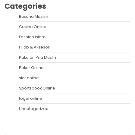
Categories
Busana Muslim
Casino Online
Fashion Islami
Hijab & Aksesori
Pakaian Pria Muslim
Poker Online
slot online
Sportsbook Online
togel online
Uncategorized