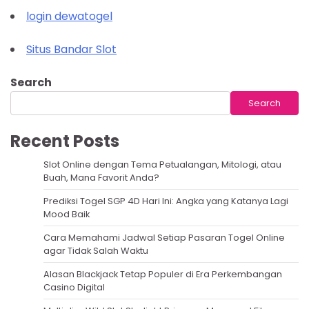
login dewatogel
Situs Bandar Slot
Search
Search
Recent Posts
Slot Online dengan Tema Petualangan, Mitologi, atau
Buah, Mana Favorit Anda?
Prediksi Togel SGP 4D Hari Ini: Angka yang Katanya Lagi
Mood Baik
Cara Memahami Jadwal Setiap Pasaran Togel Online
agar Tidak Salah Waktu
Alasan Blackjack Tetap Populer di Era Perkembangan
Casino Digital