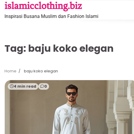
Skip
islamicclothing.biz
to
Inspirasi Busana Muslim dan Fashion Islami
content
Tag:
baju koko elegan
Home
baju koko elegan
4 min read
0