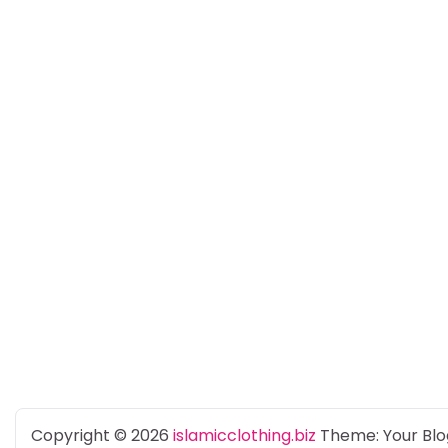
Copyright © 2026
islamicclothing.biz
Theme: Your Blo