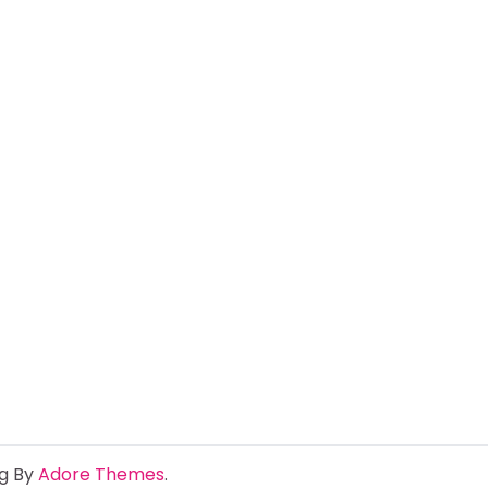
g By
Adore Themes
.