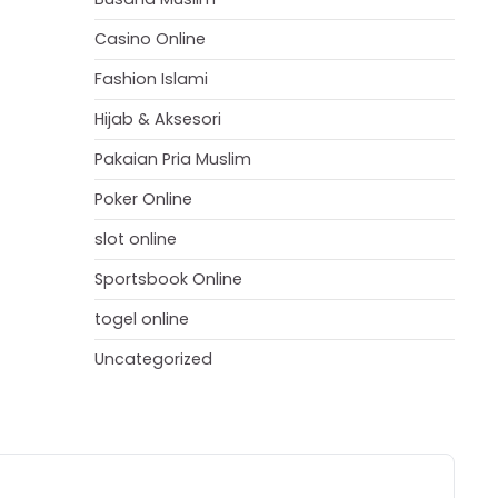
Casino Online
Fashion Islami
Hijab & Aksesori
Pakaian Pria Muslim
Poker Online
slot online
Sportsbook Online
togel online
Uncategorized