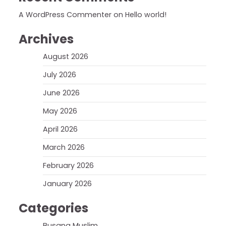
A WordPress Commenter
on
Hello world!
Archives
August 2026
July 2026
June 2026
May 2026
April 2026
March 2026
February 2026
January 2026
Categories
Busana Muslim