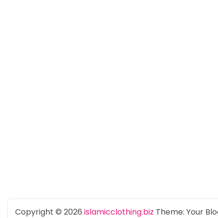
Copyright © 2026
islamicclothing.biz
Theme: Your Blo