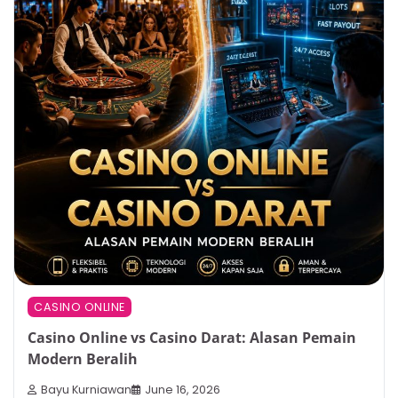
CASINO ONLINE
Casino Online vs Casino Darat: Alasan Pemain
Modern Beralih
Bayu Kurniawan
June 16, 2026