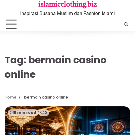
Skip
islamicclothing.biz
to
Inspirasi Busana Muslim dan Fashion Islami
content
Tag:
bermain casino
online
Home
bermain casino online
5 min read
0