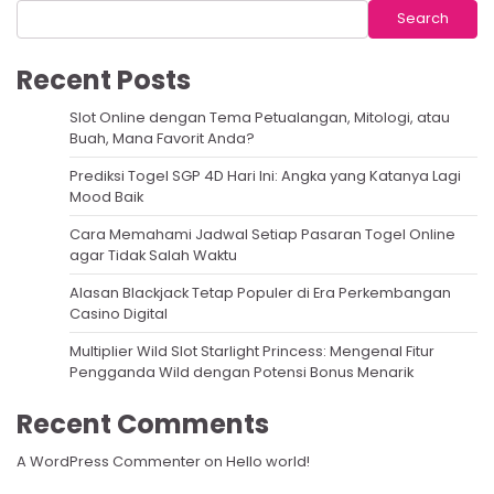
Search
Recent Posts
Slot Online dengan Tema Petualangan, Mitologi, atau
Buah, Mana Favorit Anda?
Prediksi Togel SGP 4D Hari Ini: Angka yang Katanya Lagi
Mood Baik
Cara Memahami Jadwal Setiap Pasaran Togel Online
agar Tidak Salah Waktu
Alasan Blackjack Tetap Populer di Era Perkembangan
Casino Digital
Multiplier Wild Slot Starlight Princess: Mengenal Fitur
Pengganda Wild dengan Potensi Bonus Menarik
Recent Comments
A WordPress Commenter
on
Hello world!