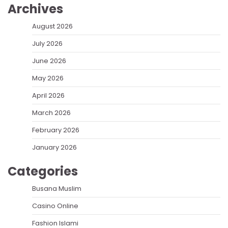
Archives
August 2026
July 2026
June 2026
May 2026
April 2026
March 2026
February 2026
January 2026
Categories
Busana Muslim
Casino Online
Fashion Islami