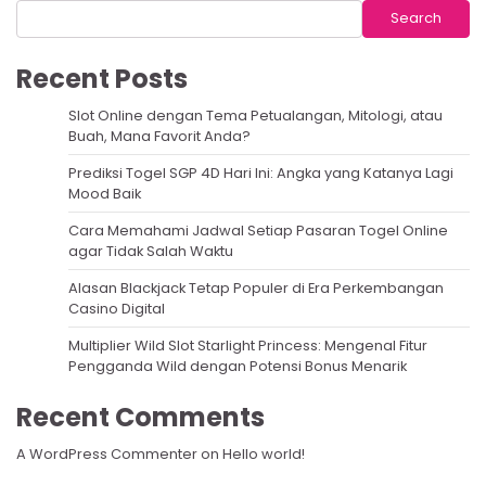
Search
Recent Posts
Slot Online dengan Tema Petualangan, Mitologi, atau
Buah, Mana Favorit Anda?
Prediksi Togel SGP 4D Hari Ini: Angka yang Katanya Lagi
Mood Baik
Cara Memahami Jadwal Setiap Pasaran Togel Online
agar Tidak Salah Waktu
Alasan Blackjack Tetap Populer di Era Perkembangan
Casino Digital
Multiplier Wild Slot Starlight Princess: Mengenal Fitur
Pengganda Wild dengan Potensi Bonus Menarik
Recent Comments
A WordPress Commenter
on
Hello world!