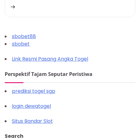
sbobet88
sbobet
Link Resmi Pasang Angka Togel
Perspektif Tajam Seputar Peristiwa
prediksi togel sgp
login dewatogel
Situs Bandar Slot
Search