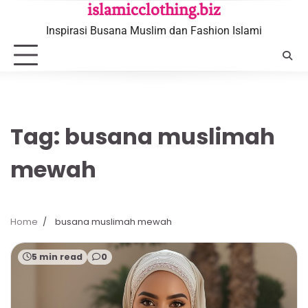
Skip
islamicclothing.biz
to
Inspirasi Busana Muslim dan Fashion Islami
content
Tag:
busana muslimah
mewah
Home
busana muslimah mewah
5 min read
0