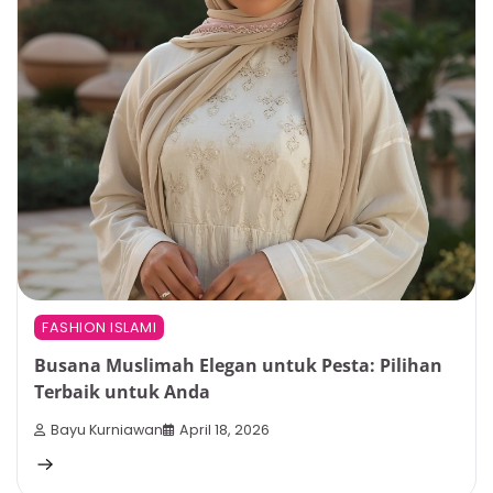
FASHION ISLAMI
Busana Muslimah Elegan untuk Pesta: Pilihan
Terbaik untuk Anda
Bayu Kurniawan
April 18, 2026