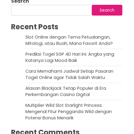
Search
Search
Recent Posts
Slot Online dengan Tema Petualangan,
Mitologi, atau Buah, Mana Favorit Anda?
Prediksi Togel SGP 4D Hari Ini: Angka yang
Katanya Lagi Mood Baik
Cara Memahami Jadwal Setiap Pasaran
Togel Online agar Tidak Salah Waktu
Alasan Blackjack Tetap Populer di Era
Perkembangan Casino Digital
Multiplier Wild Slot Starlight Princess:
Mengenal Fitur Pengganda Wild dengan
Potensi Bonus Menarik
Recent Comments