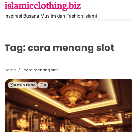
Skip
islamicclothing.biz
to
Inspirasi Busana Muslim dan Fashion Islami
content
Tag:
cara menang slot
Home
cara menang slot
4 min read
0