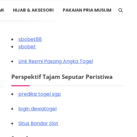
MI
HIJAB & AKSESORI
PAKAIAN PRIA MUSLIM
sbobet88
sbobet
Link Resmi Pasang Angka Togel
Perspektif Tajam Seputar Peristiwa
prediksi togel sgp
login dewatogel
Situs Bandar Slot