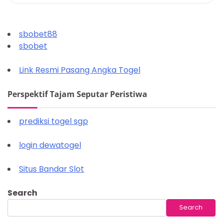
sbobet88
sbobet
Link Resmi Pasang Angka Togel
Perspektif Tajam Seputar Peristiwa
prediksi togel sgp
login dewatogel
Situs Bandar Slot
Search
Search