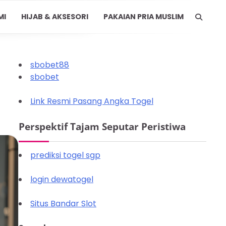
MI
HIJAB & AKSESORI
PAKAIAN PRIA MUSLIM
sbobet88
sbobet
Link Resmi Pasang Angka Togel
Perspektif Tajam Seputar Peristiwa
prediksi togel sgp
login dewatogel
Situs Bandar Slot