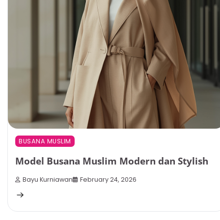
BUSANA MUSLIM
Model Busana Muslim Modern dan Stylish
Bayu Kurniawan
February 24, 2026