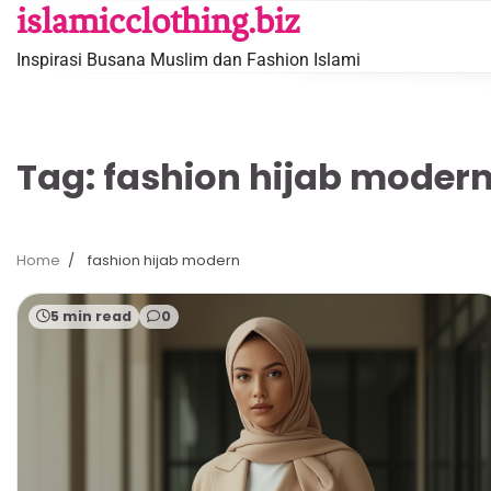
Skip
islamicclothing.biz
to
Inspirasi Busana Muslim dan Fashion Islami
content
Tag:
fashion hijab moder
Home
fashion hijab modern
5 min read
0