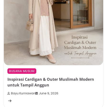
BUSANA MUSLIM
Inspirasi Cardigan & Outer Muslimah Modern
untuk Tampil Anggun
Bayu Kurniawan
June 9, 2026