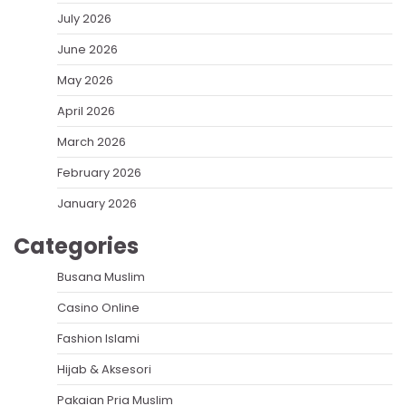
July 2026
June 2026
May 2026
April 2026
March 2026
February 2026
January 2026
Categories
Busana Muslim
Casino Online
Fashion Islami
Hijab & Aksesori
Pakaian Pria Muslim