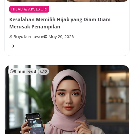
HIJAB & AKSESORI
Kesalahan Memilih Hijab yang Diam-Diam
Merusak Penampilan
Bayu Kurniawan
May 29, 2026
6 min read
0