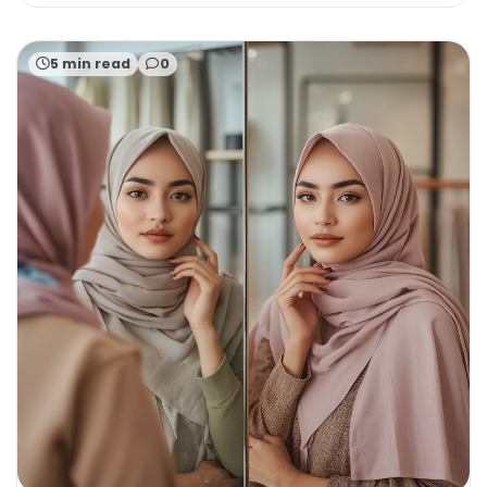
5 min read
0