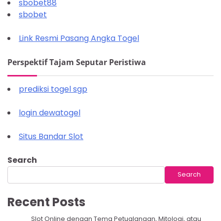
sbobet88
sbobet
Link Resmi Pasang Angka Togel
Perspektif Tajam Seputar Peristiwa
prediksi togel sgp
login dewatogel
Situs Bandar Slot
Search
Search
Recent Posts
Slot Online dengan Tema Petualangan, Mitologi, atau