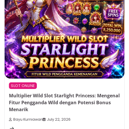
SLOT ONLINE
Multiplier Wild Slot Starlight Princess: Mengenal
Fitur Pengganda Wild dengan Potensi Bonus
Menarik
Bayu Kurniawan
July 22, 2026