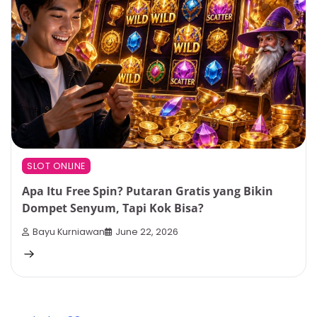
SLOT ONLINE
Apa Itu Free Spin? Putaran Gratis yang Bikin
Dompet Senyum, Tapi Kok Bisa?
Bayu Kurniawan
June 22, 2026