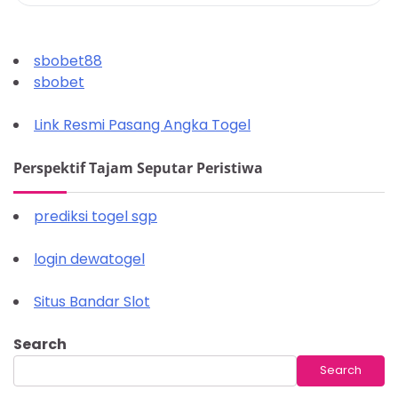
sbobet88
sbobet
Link Resmi Pasang Angka Togel
Perspektif Tajam Seputar Peristiwa
prediksi togel sgp
login dewatogel
Situs Bandar Slot
Search
Search