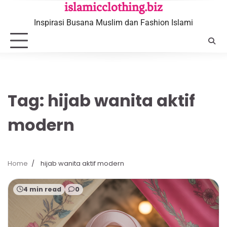
Skip
islamicclothing.biz
to
Inspirasi Busana Muslim dan Fashion Islami
content
Tag:
hijab wanita aktif
modern
Home
hijab wanita aktif modern
4 min read
0