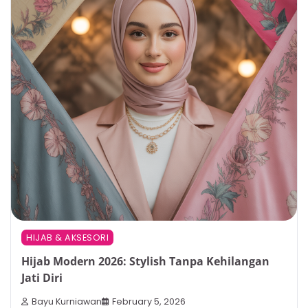
HIJAB & AKSESORI
Hijab Modern 2026: Stylish Tanpa Kehilangan
Jati Diri
Bayu Kurniawan
February 5, 2026