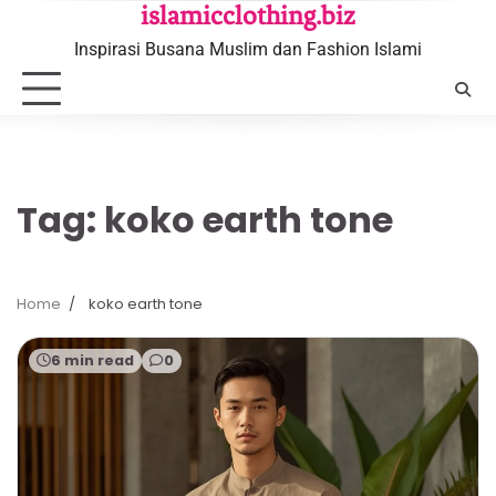
Skip
islamicclothing.biz
to
Inspirasi Busana Muslim dan Fashion Islami
content
Tag:
koko earth tone
Home
koko earth tone
6 min read
0