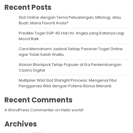
Recent Posts
Slot Online dengan Tema Petualangan, Mitologi, atau
Buah, Mana Favorit Anda?
Prediksi Togel SGP 4D Hari Ini: Angka yang Katanya Lagi
Mood Baik
Cara Memahami Jadwal Setiap Pasaran Togel Online
agar Tidak Salah Waktu
Alasan Blackjack Tetap Populer di Era Perkembangan
Casino Digital
Multiplier Wild Slot Starlight Princess: Mengenal Fitur
Pengganda Wild dengan Potensi Bonus Menarik
Recent Comments
A WordPress Commenter
on
Hello world!
Archives