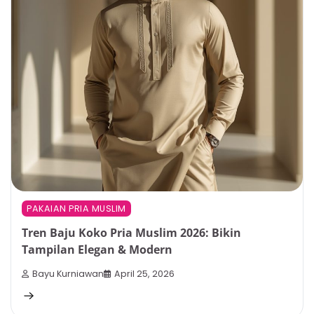
PAKAIAN PRIA MUSLIM
Tren Baju Koko Pria Muslim 2026: Bikin
Tampilan Elegan & Modern
Bayu Kurniawan
April 25, 2026