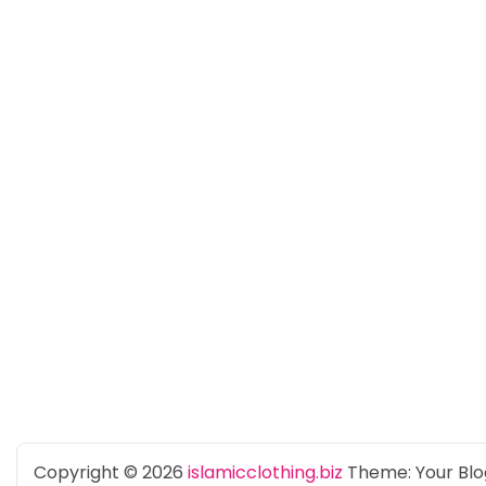
Copyright © 2026
islamicclothing.biz
Theme: Your Blo