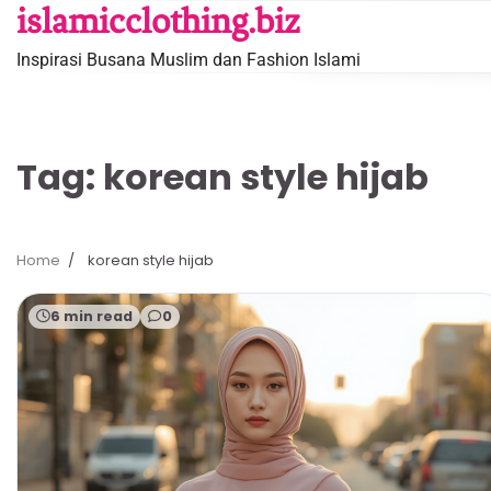
Skip
islamicclothing.biz
to
Inspirasi Busana Muslim dan Fashion Islami
content
Tag:
korean style hijab
Home
korean style hijab
6 min read
0