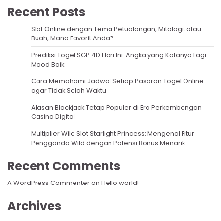
Recent Posts
Slot Online dengan Tema Petualangan, Mitologi, atau
Buah, Mana Favorit Anda?
Prediksi Togel SGP 4D Hari Ini: Angka yang Katanya Lagi
Mood Baik
Cara Memahami Jadwal Setiap Pasaran Togel Online
agar Tidak Salah Waktu
Alasan Blackjack Tetap Populer di Era Perkembangan
Casino Digital
Multiplier Wild Slot Starlight Princess: Mengenal Fitur
Pengganda Wild dengan Potensi Bonus Menarik
Recent Comments
A WordPress Commenter
on
Hello world!
Archives