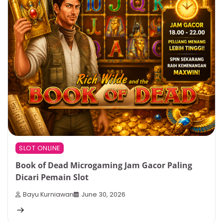
SLOT ONLINE
Book of Dead Microgaming Jam Gacor Paling
Dicari Pemain Slot
Bayu Kurniawan
June 30, 2026