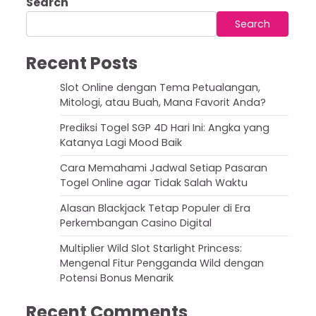
Search
Search
Recent Posts
Slot Online dengan Tema Petualangan,
Mitologi, atau Buah, Mana Favorit Anda?
Prediksi Togel SGP 4D Hari Ini: Angka yang
Katanya Lagi Mood Baik
Cara Memahami Jadwal Setiap Pasaran
Togel Online agar Tidak Salah Waktu
Alasan Blackjack Tetap Populer di Era
Perkembangan Casino Digital
Multiplier Wild Slot Starlight Princess:
Mengenal Fitur Pengganda Wild dengan
Potensi Bonus Menarik
Recent Comments