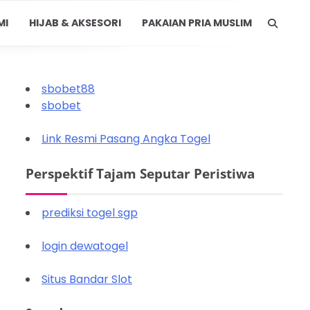
MI
HIJAB & AKSESORI
PAKAIAN PRIA MUSLIM
sbobet88
sbobet
Link Resmi Pasang Angka Togel
Perspektif Tajam Seputar Peristiwa
prediksi togel sgp
login dewatogel
Situs Bandar Slot