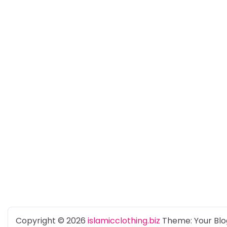
Copyright © 2026
islamicclothing.biz
Theme: Your Blo