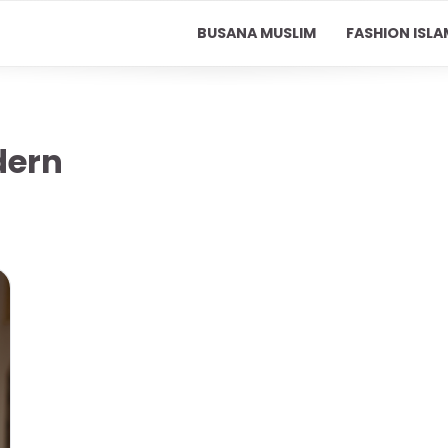
BUSANA MUSLIM
FASHION ISLA
dern