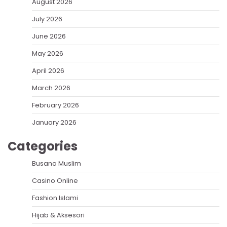
August 2026
July 2026
June 2026
May 2026
April 2026
March 2026
February 2026
January 2026
Categories
Busana Muslim
Casino Online
Fashion Islami
Hijab & Aksesori