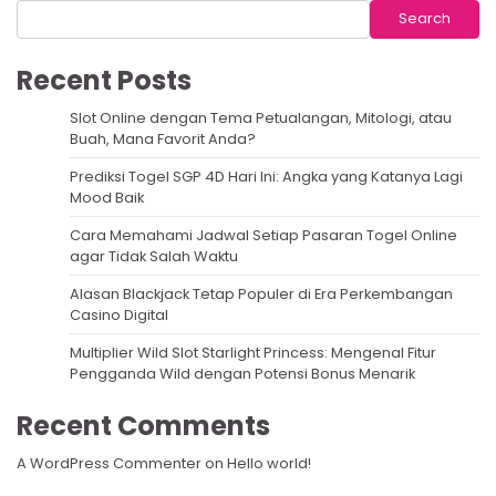
Search
Recent Posts
Slot Online dengan Tema Petualangan, Mitologi, atau
Buah, Mana Favorit Anda?
Prediksi Togel SGP 4D Hari Ini: Angka yang Katanya Lagi
Mood Baik
Cara Memahami Jadwal Setiap Pasaran Togel Online
agar Tidak Salah Waktu
Alasan Blackjack Tetap Populer di Era Perkembangan
Casino Digital
Multiplier Wild Slot Starlight Princess: Mengenal Fitur
Pengganda Wild dengan Potensi Bonus Menarik
Recent Comments
A WordPress Commenter
on
Hello world!