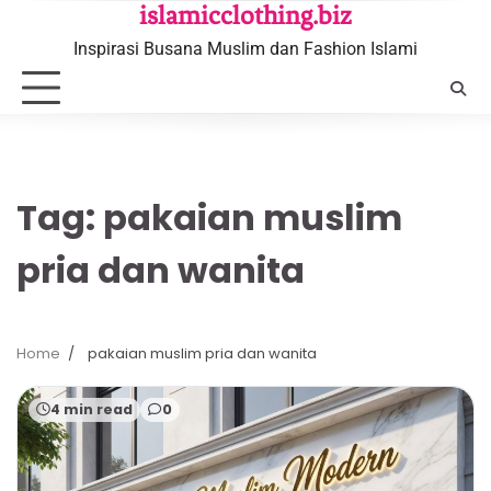
Skip
islamicclothing.biz
to
Inspirasi Busana Muslim dan Fashion Islami
content
Tag:
pakaian muslim
pria dan wanita
Home
pakaian muslim pria dan wanita
4 min read
0