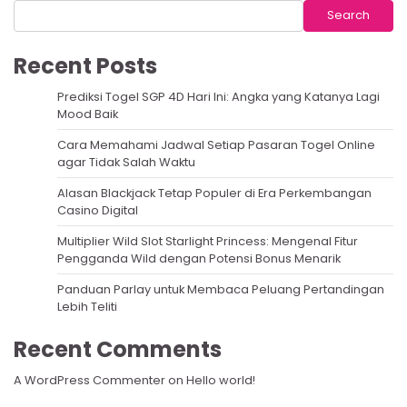
Search
Recent Posts
Prediksi Togel SGP 4D Hari Ini: Angka yang Katanya Lagi
Mood Baik
Cara Memahami Jadwal Setiap Pasaran Togel Online
agar Tidak Salah Waktu
Alasan Blackjack Tetap Populer di Era Perkembangan
Casino Digital
Multiplier Wild Slot Starlight Princess: Mengenal Fitur
Pengganda Wild dengan Potensi Bonus Menarik
Panduan Parlay untuk Membaca Peluang Pertandingan
Lebih Teliti
Recent Comments
A WordPress Commenter
on
Hello world!