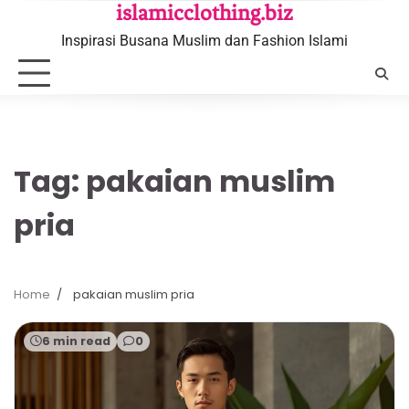
Skip
islamicclothing.biz
to
Inspirasi Busana Muslim dan Fashion Islami
content
Tag:
pakaian muslim
pria
Home
pakaian muslim pria
6 min read
0