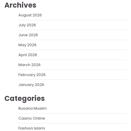
Archives
August 2026
July 2026
June 2026
May 2026
April 2026
March 2026
February 2026
January 2026
Categories
Busana Muslim
Casino Online
Fashion Islami