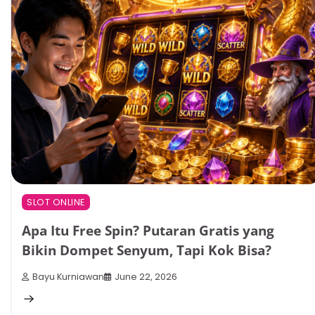
SLOT ONLINE
Apa Itu Free Spin? Putaran Gratis yang
Bikin Dompet Senyum, Tapi Kok Bisa?
Bayu Kurniawan
June 22, 2026