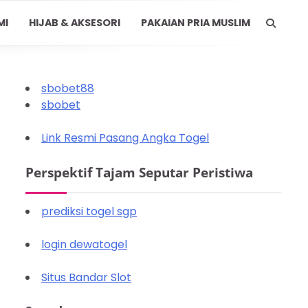
MI
HIJAB & AKSESORI
PAKAIAN PRIA MUSLIM
sbobet88
sbobet
Link Resmi Pasang Angka Togel
Perspektif Tajam Seputar Peristiwa
prediksi togel sgp
login dewatogel
Situs Bandar Slot