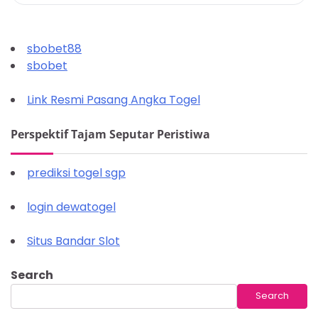
sbobet88
sbobet
Link Resmi Pasang Angka Togel
Perspektif Tajam Seputar Peristiwa
prediksi togel sgp
login dewatogel
Situs Bandar Slot
Search
Search