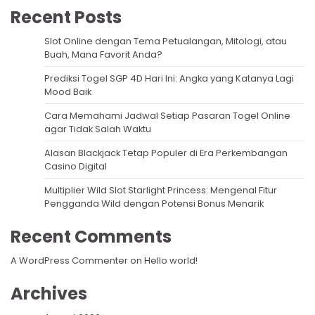
Recent Posts
Slot Online dengan Tema Petualangan, Mitologi, atau
Buah, Mana Favorit Anda?
Prediksi Togel SGP 4D Hari Ini: Angka yang Katanya Lagi
Mood Baik
Cara Memahami Jadwal Setiap Pasaran Togel Online
agar Tidak Salah Waktu
Alasan Blackjack Tetap Populer di Era Perkembangan
Casino Digital
Multiplier Wild Slot Starlight Princess: Mengenal Fitur
Pengganda Wild dengan Potensi Bonus Menarik
Recent Comments
A WordPress Commenter
on
Hello world!
Archives