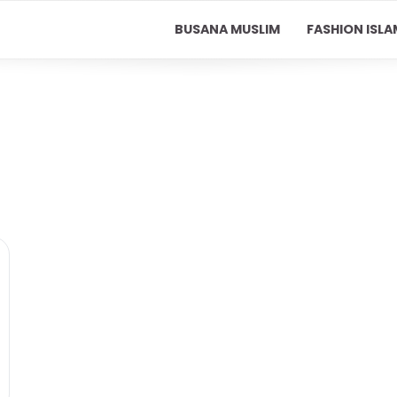
BUSANA MUSLIM
FASHION ISLA