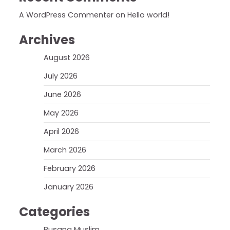
A WordPress Commenter
on
Hello world!
Archives
August 2026
July 2026
June 2026
May 2026
April 2026
March 2026
February 2026
January 2026
Categories
Busana Muslim