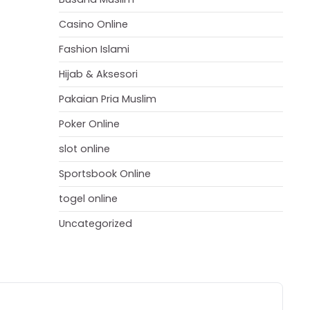
Casino Online
Fashion Islami
Hijab & Aksesori
Pakaian Pria Muslim
Poker Online
slot online
Sportsbook Online
togel online
Uncategorized