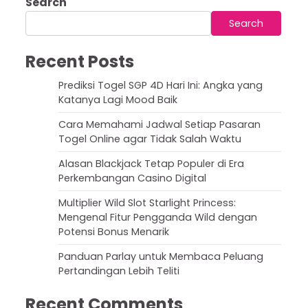
Search
Search
Recent Posts
Prediksi Togel SGP 4D Hari Ini: Angka yang
Katanya Lagi Mood Baik
Cara Memahami Jadwal Setiap Pasaran
Togel Online agar Tidak Salah Waktu
Alasan Blackjack Tetap Populer di Era
Perkembangan Casino Digital
Multiplier Wild Slot Starlight Princess:
Mengenal Fitur Pengganda Wild dengan
Potensi Bonus Menarik
Panduan Parlay untuk Membaca Peluang
Pertandingan Lebih Teliti
Recent Comments