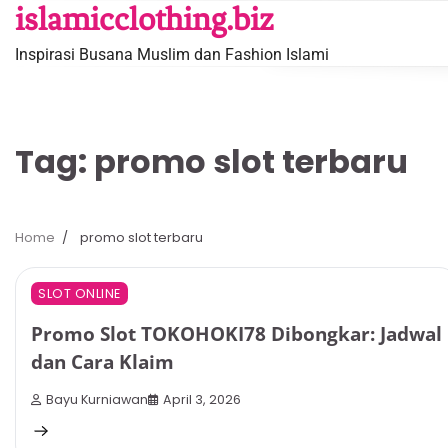
Skip
islamicclothing.biz
to
Inspirasi Busana Muslim dan Fashion Islami
content
Tag:
promo slot terbaru
Home
promo slot terbaru
4 min read
0
SLOT ONLINE
Promo Slot TOKOHOKI78 Dibongkar: Jadwal
dan Cara Klaim
Bayu Kurniawan
April 3, 2026