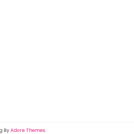
g By
Adore Themes
.