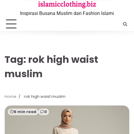
Skip
islamicclothing.biz
to
Inspirasi Busana Muslim dan Fashion Islami
content
Tag:
rok high waist
muslim
Home
rok high waist muslim
6 min read
0