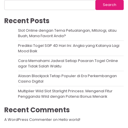
Search
Recent Posts
Slot Online dengan Tema Petualangan, Mitologi, atau
Buah, Mana Favorit Anda?
Prediksi Togel SGP 4D Hari Ini: Angka yang Katanya Lagi
Mood Baik
Cara Memahami Jadwal Setiap Pasaran Togel Online
agar Tidak Salah Waktu
Alasan Blackjack Tetap Populer di Era Perkembangan
Casino Digital
Multiplier Wild Slot Starlight Princess: Mengenal Fitur
Pengganda Wild dengan Potensi Bonus Menarik
Recent Comments
A WordPress Commenter
on
Hello world!