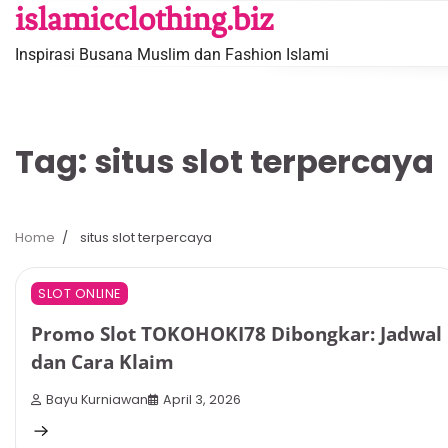
Skip
islamicclothing.biz
to
Inspirasi Busana Muslim dan Fashion Islami
content
Tag:
situs slot terpercaya
Home
situs slot terpercaya
4 min read
0
SLOT ONLINE
Promo Slot TOKOHOKI78 Dibongkar: Jadwal
dan Cara Klaim
Bayu Kurniawan
April 3, 2026