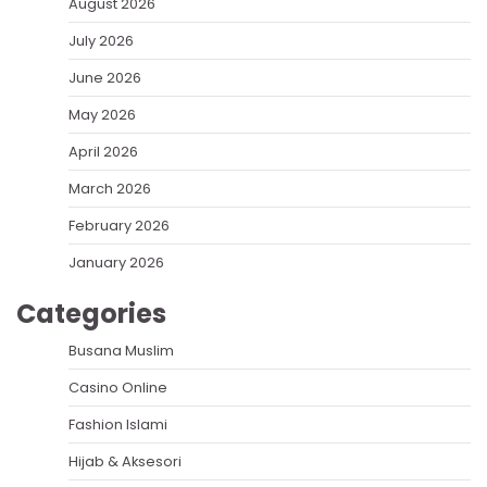
August 2026
July 2026
June 2026
May 2026
April 2026
March 2026
February 2026
January 2026
Categories
Busana Muslim
Casino Online
Fashion Islami
Hijab & Aksesori