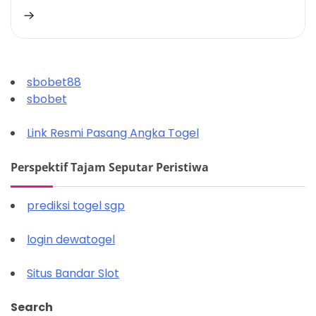
sbobet88
sbobet
Link Resmi Pasang Angka Togel
Perspektif Tajam Seputar Peristiwa
prediksi togel sgp
login dewatogel
Situs Bandar Slot
Search