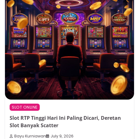
SLOT ONLINE
Slot RTP Tinggi Hari Ini Paling Dicari, Deretan
Slot Banyak Scatter
Bayu Kurniawan
July 9, 2026