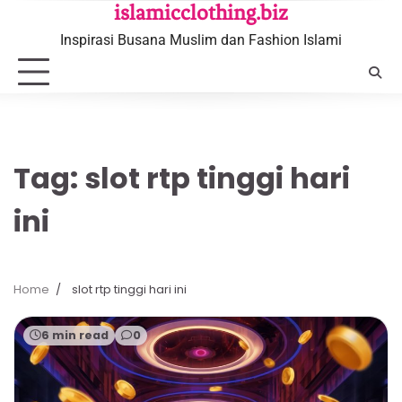
Skip
islamicclothing.biz
to
Inspirasi Busana Muslim dan Fashion Islami
content
Tag:
slot rtp tinggi hari
ini
Home
slot rtp tinggi hari ini
6 min read
0