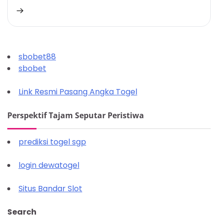
sbobet88
sbobet
Link Resmi Pasang Angka Togel
Perspektif Tajam Seputar Peristiwa
prediksi togel sgp
login dewatogel
Situs Bandar Slot
Search