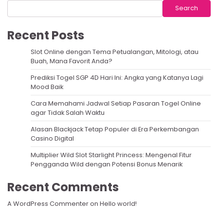
Search
Recent Posts
Slot Online dengan Tema Petualangan, Mitologi, atau
Buah, Mana Favorit Anda?
Prediksi Togel SGP 4D Hari Ini: Angka yang Katanya Lagi
Mood Baik
Cara Memahami Jadwal Setiap Pasaran Togel Online
agar Tidak Salah Waktu
Alasan Blackjack Tetap Populer di Era Perkembangan
Casino Digital
Multiplier Wild Slot Starlight Princess: Mengenal Fitur
Pengganda Wild dengan Potensi Bonus Menarik
Recent Comments
A WordPress Commenter
on
Hello world!