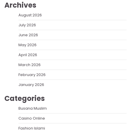
Archives
August 2026
July 2026
June 2026
May 2026
April 2026
March 2026
February 2026
January 2026
Categories
Busana Muslim
Casino Online
Fashion Islami