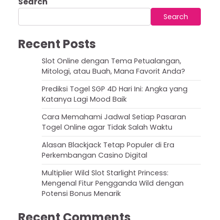
Search
Search
Recent Posts
Slot Online dengan Tema Petualangan,
Mitologi, atau Buah, Mana Favorit Anda?
Prediksi Togel SGP 4D Hari Ini: Angka yang
Katanya Lagi Mood Baik
Cara Memahami Jadwal Setiap Pasaran
Togel Online agar Tidak Salah Waktu
Alasan Blackjack Tetap Populer di Era
Perkembangan Casino Digital
Multiplier Wild Slot Starlight Princess:
Mengenal Fitur Pengganda Wild dengan
Potensi Bonus Menarik
Recent Comments