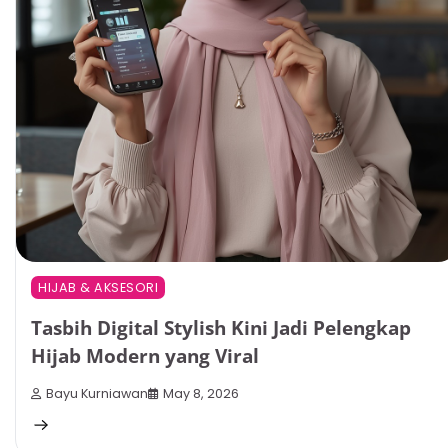
HIJAB & AKSESORI
Tasbih Digital Stylish Kini Jadi Pelengkap
Hijab Modern yang Viral
Bayu Kurniawan
May 8, 2026