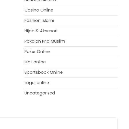
Casino Online
Fashion Islami
Hijab & Aksesori
Pakaian Pria Muslim
Poker Online
slot online
Sportsbook Online
togel online
Uncategorized