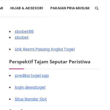
MI
HIJAB & AKSESORI
PAKAIAN PRIA MUSLIM
sbobet88
sbobet
Link Resmi Pasang Angka Togel
Perspektif Tajam Seputar Peristiwa
prediksi togel sgp
login dewatogel
Situs Bandar Slot