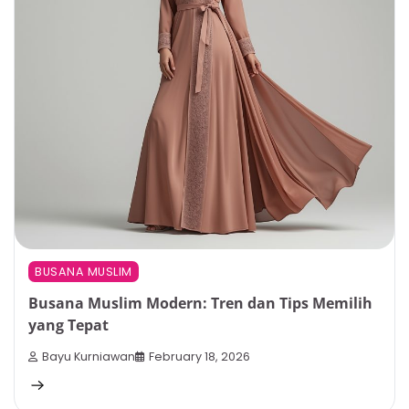
BUSANA MUSLIM
Busana Muslim Modern: Tren dan Tips Memilih
yang Tepat
Bayu Kurniawan
February 18, 2026