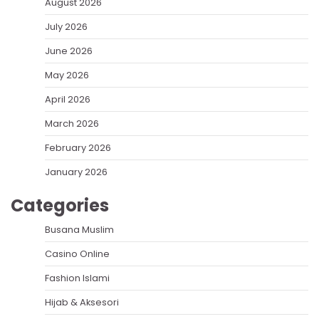
August 2026
July 2026
June 2026
May 2026
April 2026
March 2026
February 2026
January 2026
Categories
Busana Muslim
Casino Online
Fashion Islami
Hijab & Aksesori