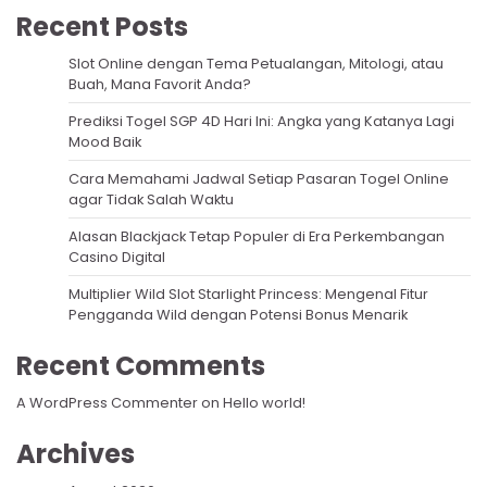
Recent Posts
Slot Online dengan Tema Petualangan, Mitologi, atau
Buah, Mana Favorit Anda?
Prediksi Togel SGP 4D Hari Ini: Angka yang Katanya Lagi
Mood Baik
Cara Memahami Jadwal Setiap Pasaran Togel Online
agar Tidak Salah Waktu
Alasan Blackjack Tetap Populer di Era Perkembangan
Casino Digital
Multiplier Wild Slot Starlight Princess: Mengenal Fitur
Pengganda Wild dengan Potensi Bonus Menarik
Recent Comments
A WordPress Commenter
on
Hello world!
Archives