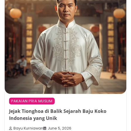
PAKAIAN PRIA MUSLIM
Jejak Tionghoa di Balik Sejarah Baju Koko
Indonesia yang Unik
Bayu Kurniawan
June 5, 2026