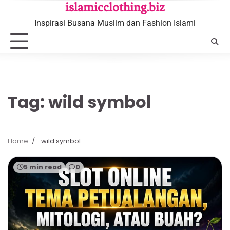
Skip
islamicclothing.biz
to
Inspirasi Busana Muslim dan Fashion Islami
content
Tag:
wild symbol
Home
wild symbol
5 min read
0