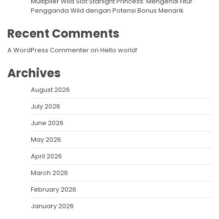
Multiplier Wild Slot Starlight Princess: Mengenal Fitur
Pengganda Wild dengan Potensi Bonus Menarik
Recent Comments
A WordPress Commenter
on
Hello world!
Archives
August 2026
July 2026
June 2026
May 2026
April 2026
March 2026
February 2026
January 2026