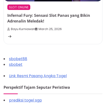
SLOT ONLINE
Infernal Fury: Sensasi Slot Panas yang Bikin
Adrenalin Meledak!
Bayu Kurniawan
March 25, 2026
sbobet88
sbobet
Link Resmi Pasang Angka Togel
Perspektif Tajam Seputar Peristiwa
prediksi togel sgp