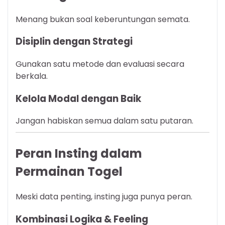
Menang bukan soal keberuntungan semata.
Disiplin dengan Strategi
Gunakan satu metode dan evaluasi secara
berkala.
Kelola Modal dengan Baik
Jangan habiskan semua dalam satu putaran.
Peran Insting dalam
Permainan Togel
Meski data penting, insting juga punya peran.
Kombinasi Logika & Feeling