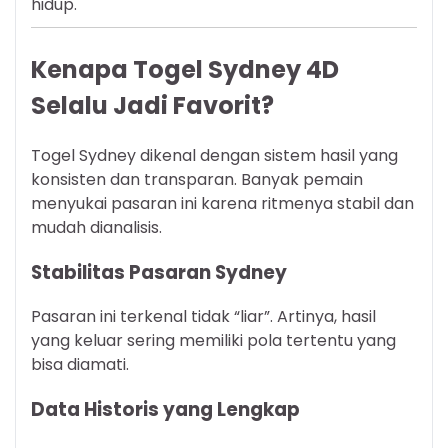
hidup.
Kenapa Togel Sydney 4D
Selalu Jadi Favorit?
Togel Sydney dikenal dengan sistem hasil yang
konsisten dan transparan. Banyak pemain
menyukai pasaran ini karena ritmenya stabil dan
mudah dianalisis.
Stabilitas Pasaran Sydney
Pasaran ini terkenal tidak “liar”. Artinya, hasil
yang keluar sering memiliki pola tertentu yang
bisa diamati.
Data Historis yang Lengkap