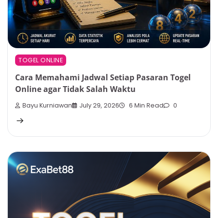
TOGEL ONLINE
Cara Memahami Jadwal Setiap Pasaran Togel
Online agar Tidak Salah Waktu
Bayu Kurniawan
July 29, 2026
6 Min Read
0