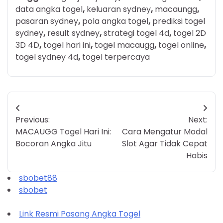
data angka togel
,
keluaran sydney
,
macaungg
,
pasaran sydney
,
pola angka togel
,
prediksi togel
sydney
,
result sydney
,
strategi togel 4d
,
togel 2D
3D 4D
,
togel hari ini
,
togel macaugg
,
togel online
,
togel sydney 4d
,
togel terpercaya
Post
Previous:
Next:
navigation
MACAUGG Togel Hari Ini:
Cara Mengatur Modal
Bocoran Angka Jitu
Slot Agar Tidak Cepat
Habis
sbobet88
sbobet
Link Resmi Pasang Angka Togel