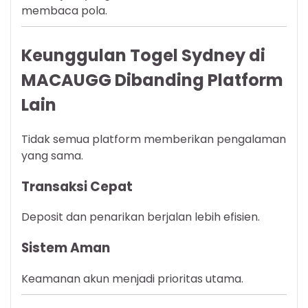
membaca pola.
Keunggulan Togel Sydney di
MACAUGG Dibanding Platform
Lain
Tidak semua platform memberikan pengalaman
yang sama.
Transaksi Cepat
Deposit dan penarikan berjalan lebih efisien.
Sistem Aman
Keamanan akun menjadi prioritas utama.