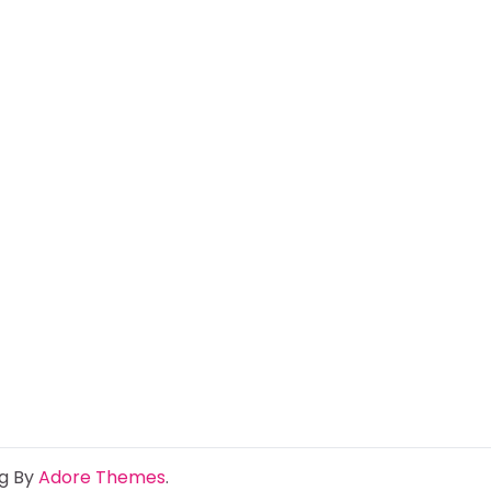
g By
Adore Themes
.