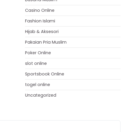
Casino Online
Fashion Islami
Hijab & Aksesori
Pakaian Pria Muslim
Poker Online
slot online
Sportsbook Online
togel online
Uncategorized