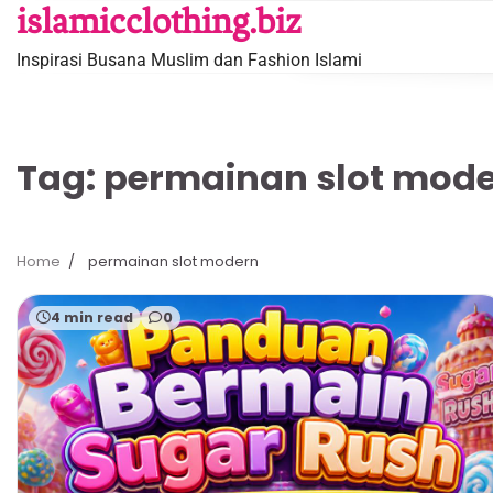
Skip
islamicclothing.biz
to
Inspirasi Busana Muslim dan Fashion Islami
content
Tag:
permainan slot mod
Home
permainan slot modern
4 min read
0