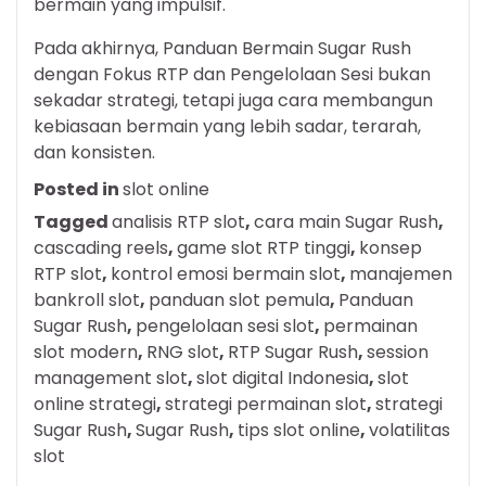
bermain yang impulsif.
Pada akhirnya, Panduan Bermain Sugar Rush
dengan Fokus RTP dan Pengelolaan Sesi bukan
sekadar strategi, tetapi juga cara membangun
kebiasaan bermain yang lebih sadar, terarah,
dan konsisten.
Posted in
slot online
Tagged
analisis RTP slot
,
cara main Sugar Rush
,
cascading reels
,
game slot RTP tinggi
,
konsep
RTP slot
,
kontrol emosi bermain slot
,
manajemen
bankroll slot
,
panduan slot pemula
,
Panduan
Sugar Rush
,
pengelolaan sesi slot
,
permainan
slot modern
,
RNG slot
,
RTP Sugar Rush
,
session
management slot
,
slot digital Indonesia
,
slot
online strategi
,
strategi permainan slot
,
strategi
Sugar Rush
,
Sugar Rush
,
tips slot online
,
volatilitas
slot