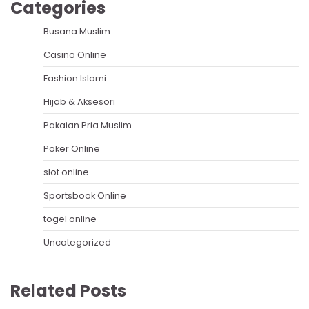
Categories
Busana Muslim
Casino Online
Fashion Islami
Hijab & Aksesori
Pakaian Pria Muslim
Poker Online
slot online
Sportsbook Online
togel online
Uncategorized
Related Posts