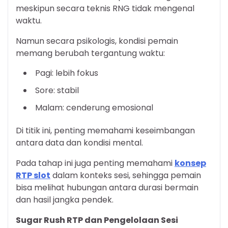
meskipun secara teknis RNG tidak mengenal
waktu.
Namun secara psikologis, kondisi pemain
memang berubah tergantung waktu:
Pagi: lebih fokus
Sore: stabil
Malam: cenderung emosional
Di titik ini, penting memahami keseimbangan
antara data dan kondisi mental.
Pada tahap ini juga penting memahami
konsep
RTP slot
dalam konteks sesi, sehingga pemain
bisa melihat hubungan antara durasi bermain
dan hasil jangka pendek.
Sugar Rush RTP dan Pengelolaan Sesi