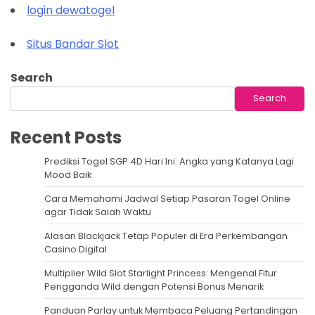
login dewatogel
Situs Bandar Slot
Search
Search
Recent Posts
Prediksi Togel SGP 4D Hari Ini: Angka yang Katanya Lagi
Mood Baik
Cara Memahami Jadwal Setiap Pasaran Togel Online
agar Tidak Salah Waktu
Alasan Blackjack Tetap Populer di Era Perkembangan
Casino Digital
Multiplier Wild Slot Starlight Princess: Mengenal Fitur
Pengganda Wild dengan Potensi Bonus Menarik
Panduan Parlay untuk Membaca Peluang Pertandingan