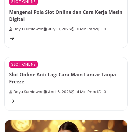
SLOT ONLINE
Mengenal Pola Slot Online dan Cara Kerja Mesin
Digital
Bayu Kurniawan
July 18, 2026
6 Min Read
0
SLOT ONLINE
Slot Online Anti Lag: Cara Main Lancar Tanpa
Freeze
Bayu Kurniawan
April 6, 2026
4 Min Read
0