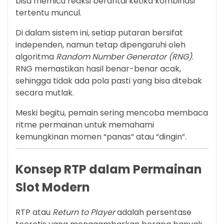
bisa memicu reaksi berantai ketika kombinasi
tertentu muncul.
Di dalam sistem ini, setiap putaran bersifat
independen, namun tetap dipengaruhi oleh
algoritma
Random Number Generator (RNG)
.
RNG memastikan hasil benar-benar acak,
sehingga tidak ada pola pasti yang bisa ditebak
secara mutlak.
Meski begitu, pemain sering mencoba membaca
ritme permainan untuk memahami
kemungkinan momen “panas” atau “dingin”.
Konsep RTP dalam Permainan
Slot Modern
RTP atau
Return to Player
adalah persentase