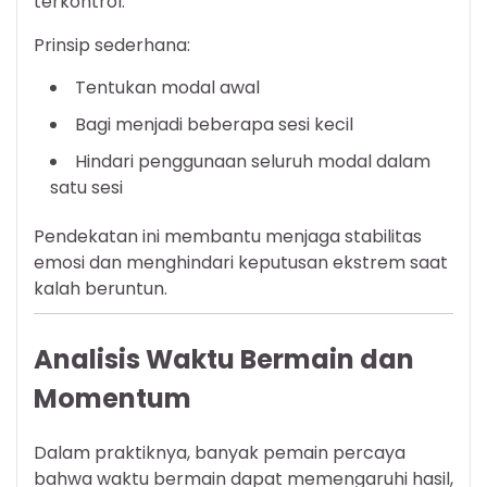
terkontrol.
Prinsip sederhana:
Tentukan modal awal
Bagi menjadi beberapa sesi kecil
Hindari penggunaan seluruh modal dalam
satu sesi
Pendekatan ini membantu menjaga stabilitas
emosi dan menghindari keputusan ekstrem saat
kalah beruntun.
Analisis Waktu Bermain dan
Momentum
Dalam praktiknya, banyak pemain percaya
bahwa waktu bermain dapat memengaruhi hasil,