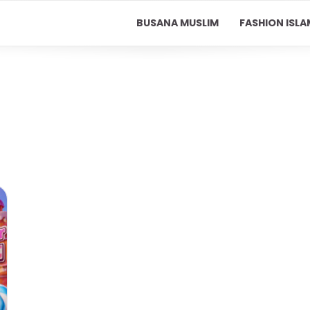
BUSANA MUSLIM
FASHION ISLA