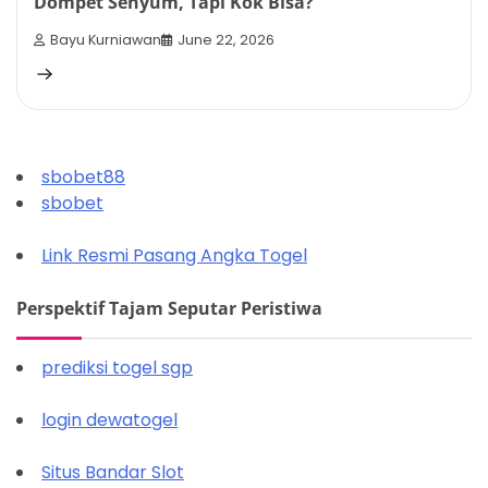
Dompet Senyum, Tapi Kok Bisa?
Bayu Kurniawan
June 22, 2026
sbobet88
sbobet
Link Resmi Pasang Angka Togel
Perspektif Tajam Seputar Peristiwa
prediksi togel sgp
login dewatogel
Situs Bandar Slot