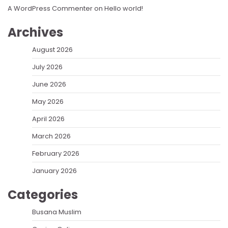
A WordPress Commenter
on
Hello world!
Archives
August 2026
July 2026
June 2026
May 2026
April 2026
March 2026
February 2026
January 2026
Categories
Busana Muslim