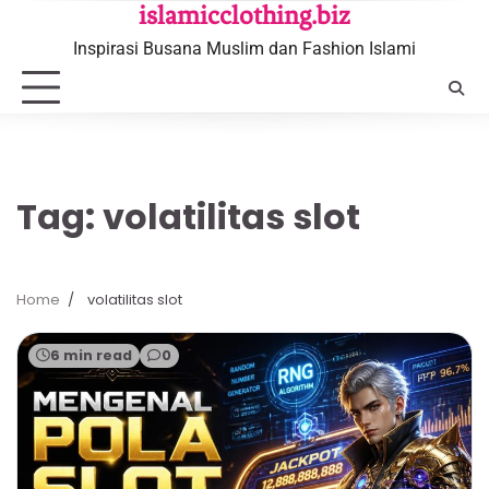
Skip
islamicclothing.biz
to
Inspirasi Busana Muslim dan Fashion Islami
content
Tag:
volatilitas slot
Home
volatilitas slot
6 min read
0